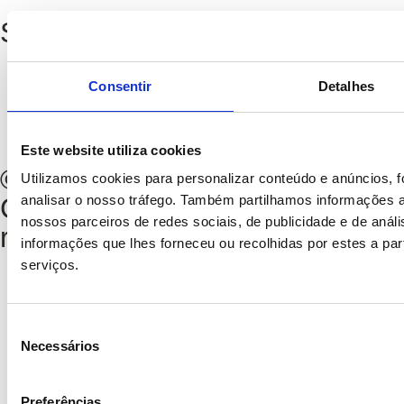
Siga-nos
Consentir
Detalhes
Política de Privacidade
Política de Cookies
Livro de Reclamações
Este website utiliza cookies
©2026
Utilizamos cookies para personalizar conteúdo e anúncios, f
analisar o nosso tráfego. Também partilhamos informações a
CERCICA. Todos os direitos
nossos parceiros de redes sociais, de publicidade e de aná
reservados
informações que lhes forneceu ou recolhidas por estes a part
serviços.
Seleção
Necessários
de
consentimento
Preferências